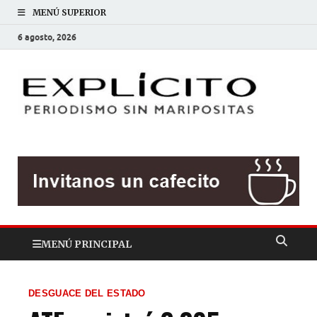
MENÚ SUPERIOR
6 agosto, 2026
EXP
Periodis
sin
mariposit
MENÚ PRINCIPAL
DESGUACE DEL ESTADO