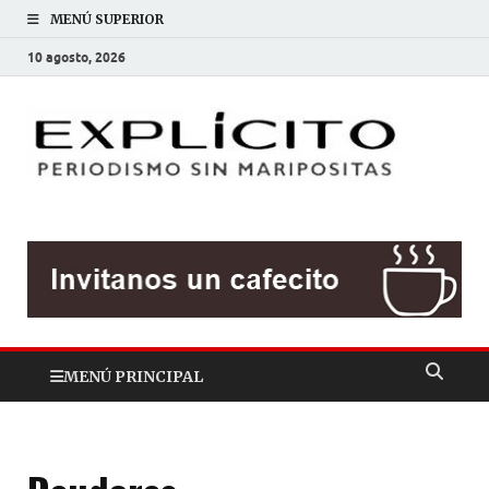
MENÚ SUPERIOR
10 agosto, 2026
EXP
Periodis
sin
mariposit
MENÚ PRINCIPAL