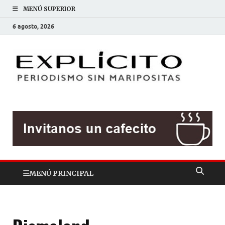
MENÚ SUPERIOR
6 agosto, 2026
EXP
Periodis
sin
mariposit
MENÚ PRINCIPAL