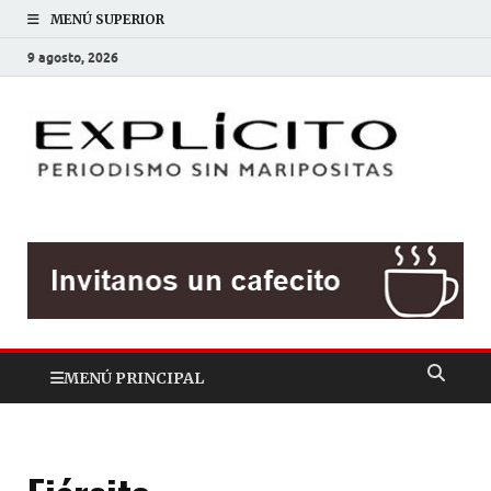
MENÚ SUPERIOR
9 agosto, 2026
EXP
Periodis
sin
mariposit
MENÚ PRINCIPAL