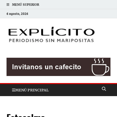
MENÚ SUPERIOR
6 agosto, 2026
EXP
Periodis
sin
mariposit
MENÚ PRINCIPAL