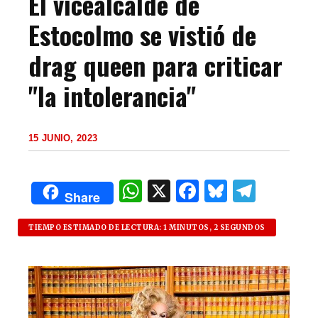
El vicealcalde de
Estocolmo se vistió de
drag queen para criticar
"la intolerancia"
15 JUNIO, 2023
W
X
F
B
T
Share
h
a
lu
el
at
c
es
e
TIEMPO ESTIMADO DE LECTURA: 1 MINUTOS, 2 SEGUNDOS
s
e
k
g
A
b
y
ra
p
o
m