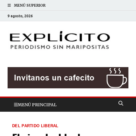
MENÚ SUPERIOR
9 agosto, 2026
EXP
Periodis
sin
mariposit
MENÚ PRINCIPAL
DEL PARTIDO LIBERAL