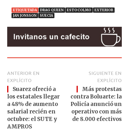
ETIQUETADA
DRAG QUEEN
ESTOCOLMO
EXTERIOR
JAN JONSSON
SUECIA
ANTERIOR EN
SIGUIENTE EN
EXPLÍCITO
EXPLÍCITO
Suarez ofreció a
Más protestas
los estatales llegar
contra Boluarte: la
a 48% de aumento
Policía anunció un
salarial recién en
operativo con más
octubre: el SUTE y
de 8.000 efectivos
AMPROS