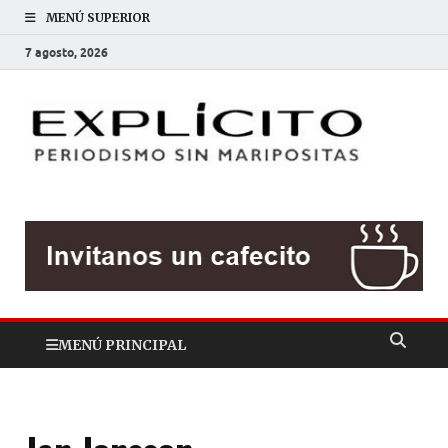
MENÚ SUPERIOR
7 agosto, 2026
EXP
Periodis
sin
mariposit
MENÚ PRINCIPAL