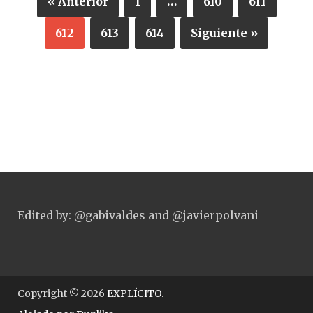
« Anterior
1
…
610
611
612
613
614
Siguiente »
Edited by: @gabivaldes and @javierpolvani
Copyright © 2026
EXPLÍCITO
.