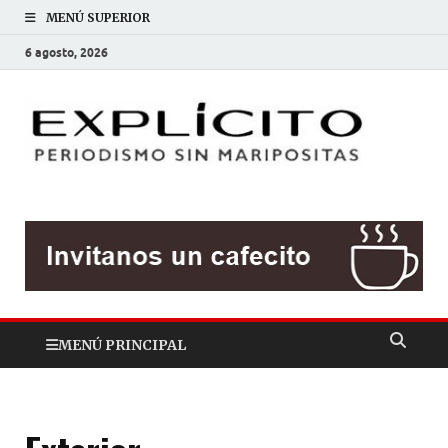
MENÚ SUPERIOR
6 agosto, 2026
EXP
Periodis
sin
mariposit
MENÚ PRINCIPAL