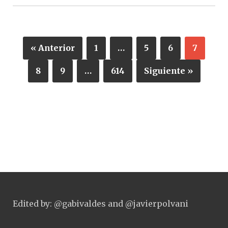
« Anterior
1
…
5
6
7
8
9
…
614
Siguiente »
Edited by: @gabivaldes and @javierpolvani