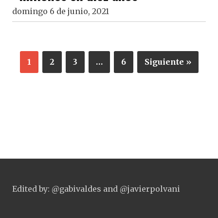
domingo 6 de junio, 2021
1
2
3
…
6
Siguiente »
Edited by: @gabivaldes and @javierpolvani