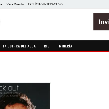
re
Vaca Muerta
EXPLÍCITO INTERACTIVO
EXPLÍCITO
Periodismo sin maripositas
LA GUERRA DEL AGUA
RIGI
MINERÍA