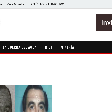
re
Vaca Muerta
EXPLÍCITO INTERACTIVO
EXPLÍCITO
Periodismo sin maripositas
LA GUERRA DEL AGUA
RIGI
MINERÍA