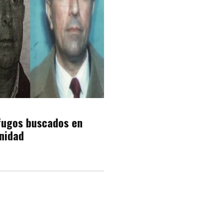
fugos buscados en
nidad