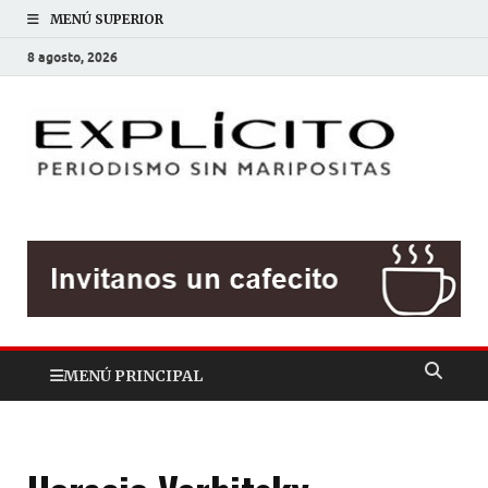
MENÚ SUPERIOR
8 agosto, 2026
EXP
Periodis
sin
mariposit
MENÚ PRINCIPAL