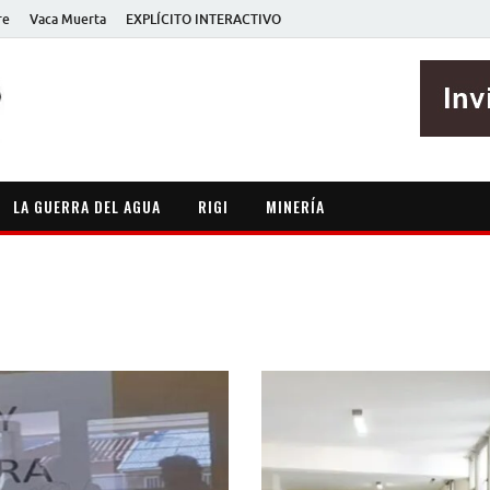
re
Vaca Muerta
EXPLÍCITO INTERACTIVO
EXPLÍCITO
Periodismo sin maripositas
LA GUERRA DEL AGUA
RIGI
MINERÍA