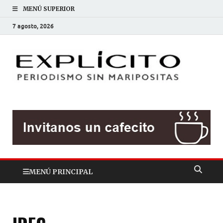
MENÚ SUPERIOR
7 agosto, 2026
EXP
Periodis
sin
mariposit
MENÚ PRINCIPAL