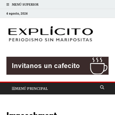
MENÚ SUPERIOR
6 agosto, 2026
EXP
Periodis
sin
mariposit
MENÚ PRINCIPAL