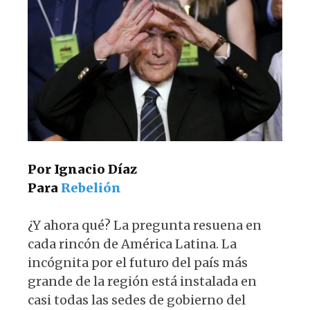
A
b
y
ra
p
o
m
p
o
k
Por Ignacio Díaz
Para
Rebelión
¿Y ahora qué? La pregunta resuena en
cada rincón de América Latina. La
incógnita por el futuro del país más
grande de la región está instalada en
casi todas las sedes de gobierno del