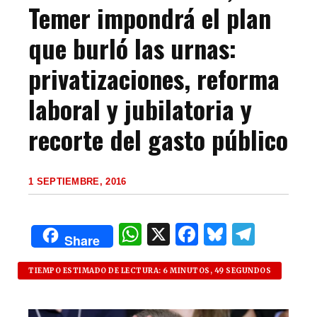
Temer impondrá el plan
que burló las urnas:
privatizaciones, reforma
laboral y jubilatoria y
recorte del gasto público
1 SEPTIEMBRE, 2016
W
X
F
B
T
Share
h
a
lu
el
at
c
es
e
TIEMPO ESTIMADO DE LECTURA: 6 MINUTOS, 49 SEGUNDOS
s
e
k
g