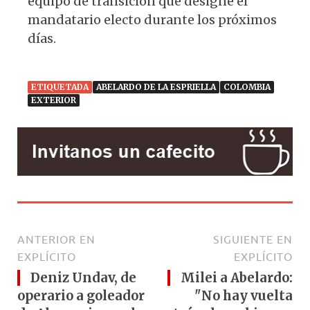
equipo de transición que designe el
mandatario electo durante los próximos
días.
ETIQUETADA
ABELARDO DE LA ESPRIELLA
COLOMBIA
EXTERIOR
ANTERIOR EN
SIGUIENTE EN
EXPLÍCITO
EXPLÍCITO
Deniz Undav, de
Milei a Abelardo:
operario a goleador
"No hay vuelta