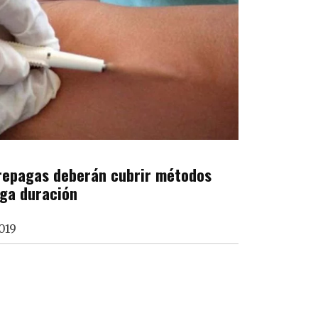
prepagas deberán cubrir métodos
rga duración
019