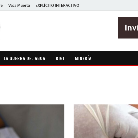
re
Vaca Muerta
EXPLÍCITO INTERACTIVO
EXPLÍCITO
Periodismo sin maripositas
LA GUERRA DEL AGUA
RIGI
MINERÍA