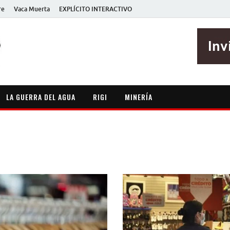
re
Vaca Muerta
EXPLÍCITO INTERACTIVO
EXPLÍCITO
Periodismo sin maripositas
LA GUERRA DEL AGUA
RIGI
MINERÍA