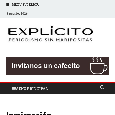
MENÚ SUPERIOR
8 agosto, 2026
EXP
Periodis
sin
mariposit
MENÚ PRINCIPAL