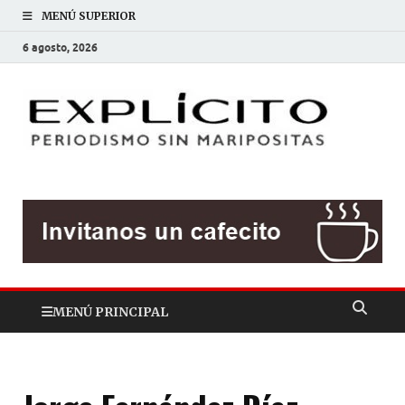
MENÚ SUPERIOR
6 agosto, 2026
EXP
Periodis
sin
mariposit
MENÚ PRINCIPAL