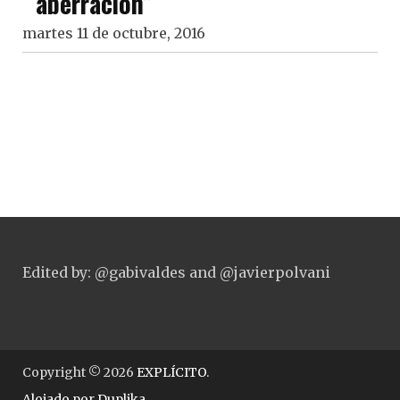
aberración”
martes 11 de octubre, 2016
Edited by: @gabivaldes and @javierpolvani
Copyright © 2026
EXPLÍCITO
.
Alojado por
Duplika