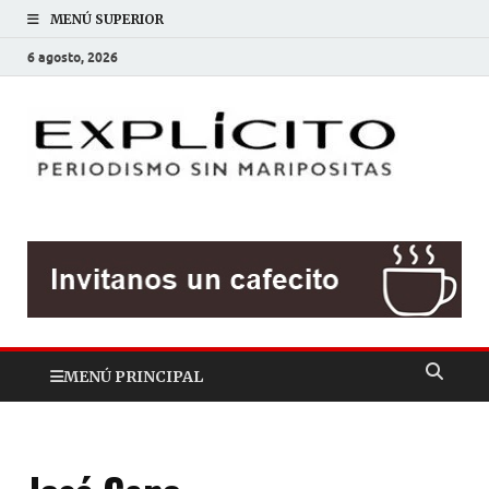
MENÚ SUPERIOR
6 agosto, 2026
EXP
Periodis
sin
mariposit
MENÚ PRINCIPAL