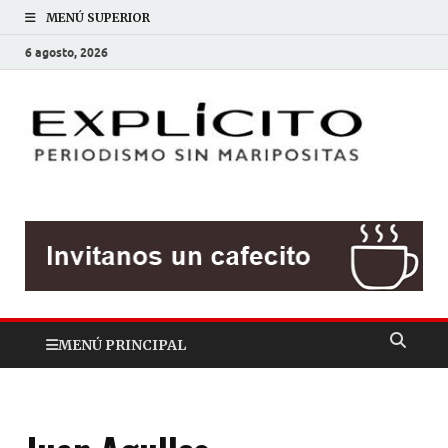
MENÚ SUPERIOR
6 agosto, 2026
EXP
Periodis
sin
mariposit
MENÚ PRINCIPAL