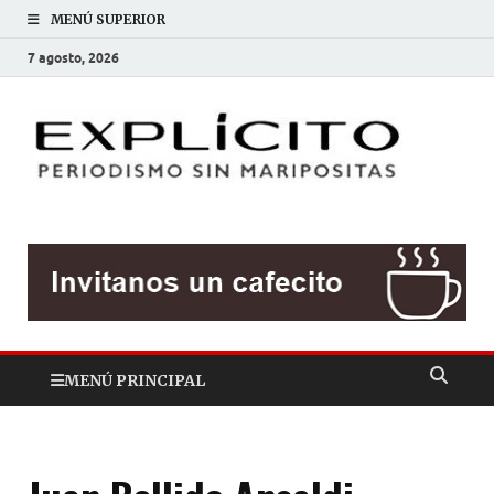
MENÚ SUPERIOR
7 agosto, 2026
EXP
Periodis
sin
mariposit
MENÚ PRINCIPAL