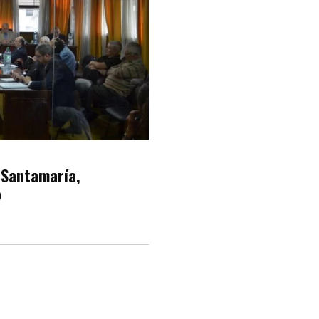
s Santamaría,
o