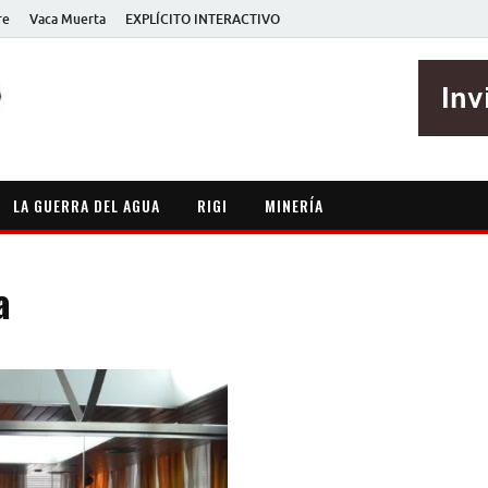
re
Vaca Muerta
EXPLÍCITO INTERACTIVO
EXPLÍCITO
Periodismo sin maripositas
LA GUERRA DEL AGUA
RIGI
MINERÍA
a