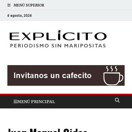
MENÚ SUPERIOR
6 agosto, 2026
EXP
Periodis
sin
mariposit
MENÚ PRINCIPAL