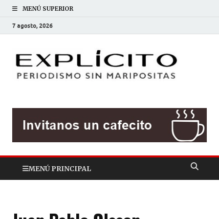
MENÚ SUPERIOR
7 agosto, 2026
EXP
Periodis
sin
mariposit
MENÚ PRINCIPAL