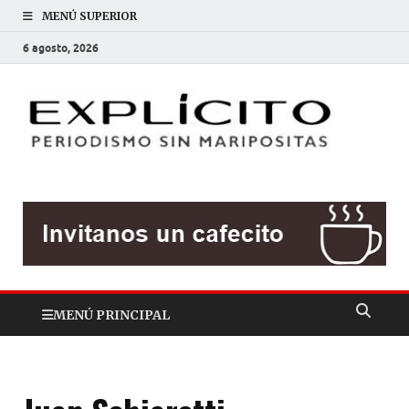
MENÚ SUPERIOR
6 agosto, 2026
EXP
Periodis
sin
mariposit
MENÚ PRINCIPAL