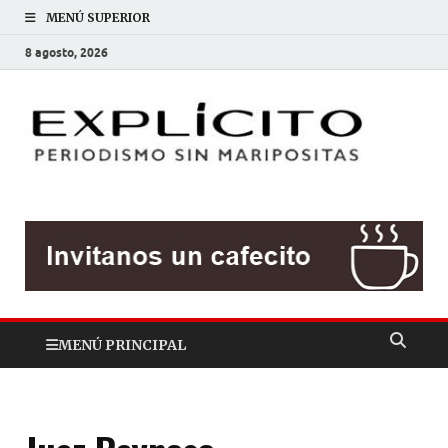
MENÚ SUPERIOR
8 agosto, 2026
EXP
Periodis
sin
mariposit
MENÚ PRINCIPAL