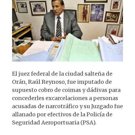
A
b
y
ra
p
o
m
p
o
k
El juez federal de la ciudad salteña de
Orán, Raúl Reynoso, fue imputado de
supuesto cobro de coimas y dádivas para
concederles excarcelaciones a personas
acusadas de narcotráfico y su Juzgado fue
allanado por efectivos de la Policía de
Seguridad Aeroportuaria (PSA).