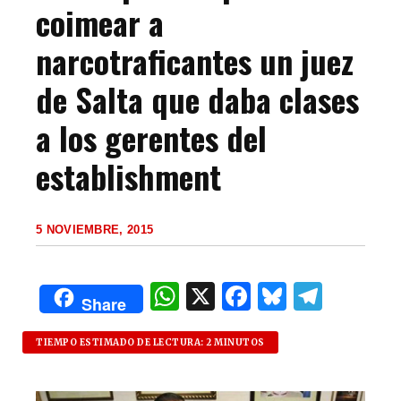
coimear a
narcotraficantes un juez
de Salta que daba clases
a los gerentes del
establishment
5 NOVIEMBRE, 2015
W
X
F
B
T
Share
h
a
lu
el
at
c
es
e
TIEMPO ESTIMADO DE LECTURA: 2 MINUTOS
s
e
k
g