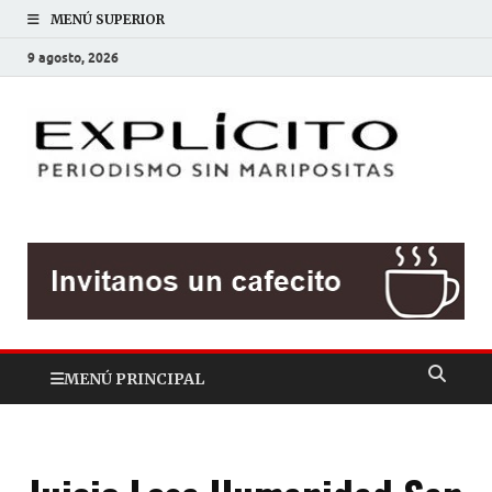
MENÚ SUPERIOR
9 agosto, 2026
EXP
Periodis
sin
mariposit
MENÚ PRINCIPAL