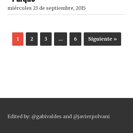
miércoles 23 de septiembre, 2015
1
2
3
…
6
Siguiente »
Edited by: @gabivaldes and @javierpolvani