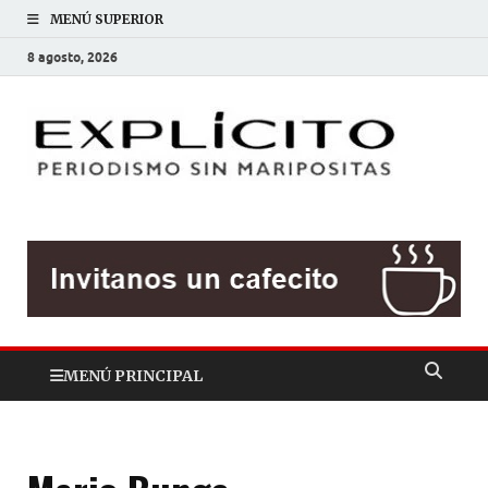
MENÚ SUPERIOR
8 agosto, 2026
EXP
Periodis
sin
mariposit
MENÚ PRINCIPAL