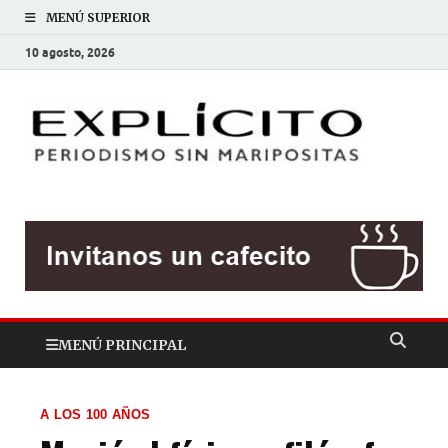
MENÚ SUPERIOR
10 agosto, 2026
EXP
Periodis
sin
mariposit
MENÚ PRINCIPAL
A LOS 100 AÑOS