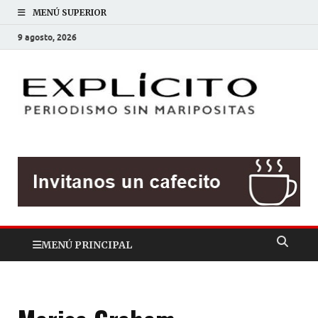
MENÚ SUPERIOR
9 agosto, 2026
EXP
Periodis
sin
mariposit
MENÚ PRINCIPAL