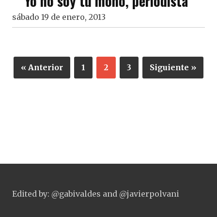
"Yo no soy tu mono, periodista"
sábado 19 de enero, 2013
« Anterior
1
2
3
Siguiente »
Edited by: @gabivaldes and @javierpolvani