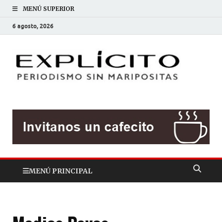
MENÚ SUPERIOR
6 agosto, 2026
EXP
Periodis
sin
mariposit
MENÚ PRINCIPAL