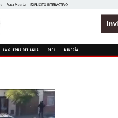
re
Vaca Muerta
EXPLÍCITO INTERACTIVO
EXPLÍCITO
Periodismo sin maripositas
LA GUERRA DEL AGUA
RIGI
MINERÍA