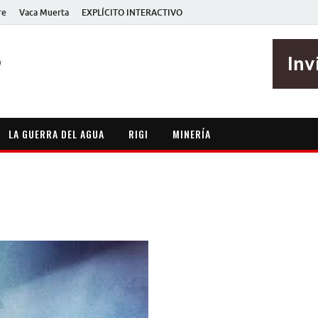
re
Vaca Muerta
EXPLÍCITO INTERACTIVO
EXPLÍCITO
Periodismo sin maripositas
LA GUERRA DEL AGUA
RIGI
MINERÍA