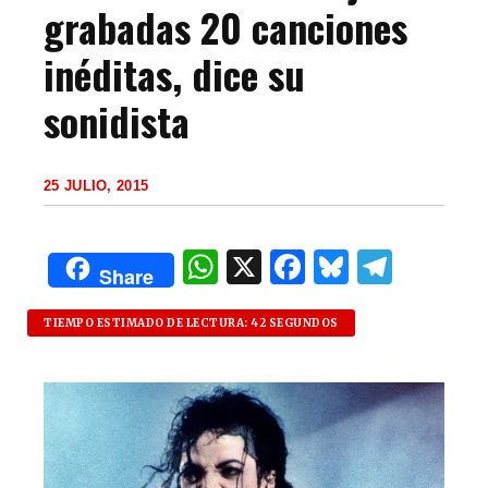
grabadas 20 canciones
inéditas, dice su
sonidista
25 JULIO, 2015
W
X
F
B
T
Share
h
a
lu
el
at
c
es
e
TIEMPO ESTIMADO DE LECTURA: 42 SEGUNDOS
s
e
k
g
A
b
y
ra
p
o
m
p
o