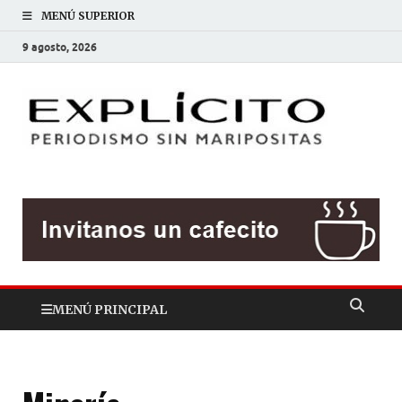
MENÚ SUPERIOR
9 agosto, 2026
EXP
Periodis
sin
mariposit
MENÚ PRINCIPAL