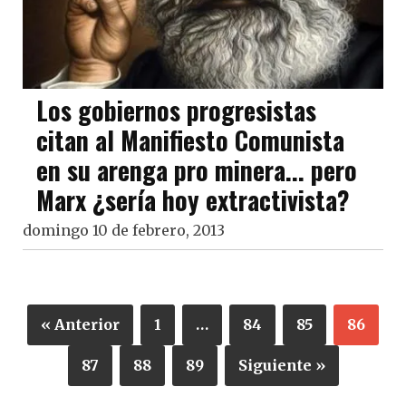
Los gobiernos progresistas
citan al Manifiesto Comunista
en su arenga pro minera... pero
Marx ¿sería hoy extractivista?
domingo 10 de febrero, 2013
« Anterior
1
…
84
85
86
87
88
89
Siguiente »