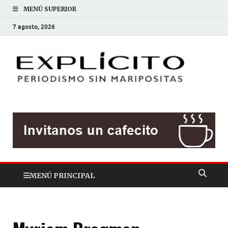
MENÚ SUPERIOR
7 agosto, 2026
EXP
Periodis
sin
mariposit
MENÚ PRINCIPAL