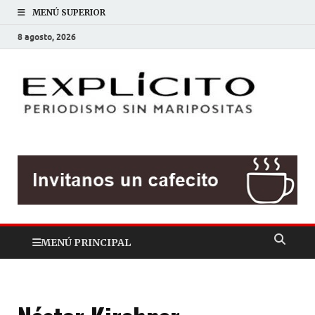
MENÚ SUPERIOR
8 agosto, 2026
EXP
Periodis
sin
mariposit
MENÚ PRINCIPAL