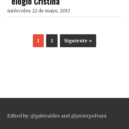
elogió Cristina
miércoles 22 de mayo, 2013
1
2
Siguiente »
Edited by: @gabivaldes and @javierpolvani