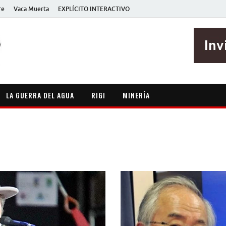
re
Vaca Muerta
EXPLÍCITO INTERACTIVO
EXPLÍCITO
Periodismo sin maripositas
LA GUERRA DEL AGUA
RIGI
MINERÍA