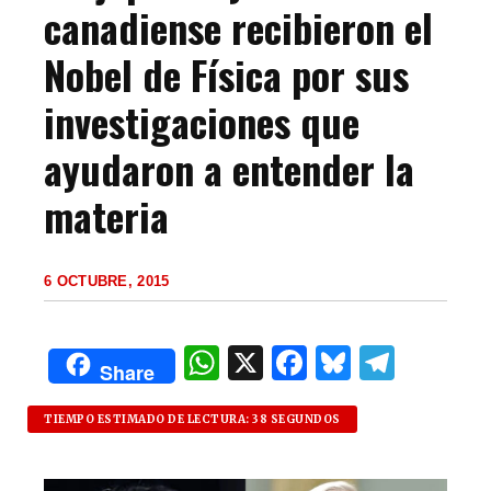
canadiense recibieron el
Nobel de Física por sus
investigaciones que
ayudaron a entender la
materia
6 OCTUBRE, 2015
W
X
F
B
T
Share
h
a
lu
el
at
c
es
e
TIEMPO ESTIMADO DE LECTURA: 38 SEGUNDOS
s
e
k
g