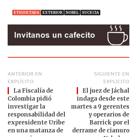
ETIQUETADA
EXTERIOR
NOBEL
SUCECIA
ANTERIOR EN
SIGUIENTE EN
EXPLÍCITO
EXPLÍCITO
La Fiscalía de
El juez de Jáchal
Colombia pidió
indaga desde este
investigar la
martes a 9 gerentes
responsabilidad del
y operarios de
expresidente Uribe
Barrick por el
en una matanza de
derrame de cianuro