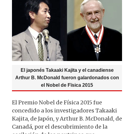
A
b
y
ra
p
o
m
p
o
k
El japonés Takaaki Kajita y el canadiense
Arthur B. McDonald fueron galardonados con
el Nobel de Fïsica 2015
El Premio Nobel de Física 2015 fue
concedido a los investigadores Takaaki
Kajita, de Japón, y Arthur B. McDonald, de
Canadá, por el descubrimiento de la