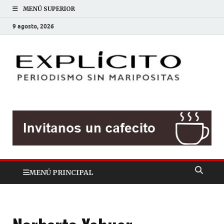
MENÚ SUPERIOR
9 agosto, 2026
EXP
Periodis
sin
mariposit
MENÚ PRINCIPAL