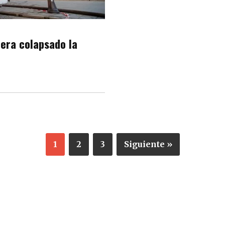
iera colapsado la
1
2
3
Siguiente »