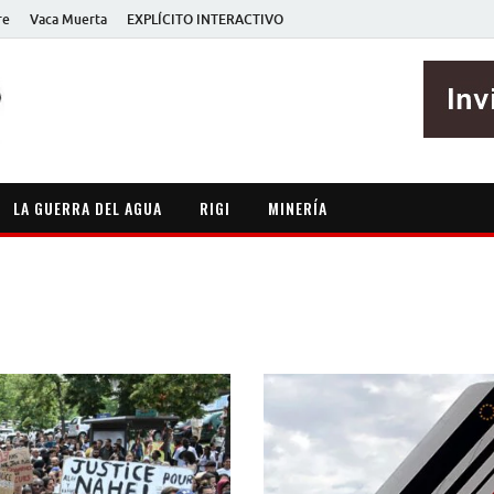
re
Vaca Muerta
EXPLÍCITO INTERACTIVO
EXPLÍCITO
Periodismo sin maripositas
LA GUERRA DEL AGUA
RIGI
MINERÍA