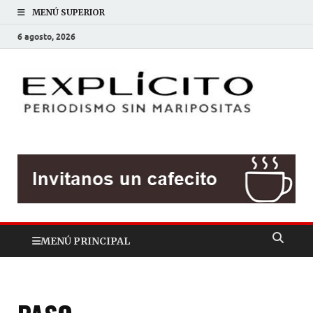
MENÚ SUPERIOR
6 agosto, 2026
EXP
Periodis
sin
mariposit
MENÚ PRINCIPAL