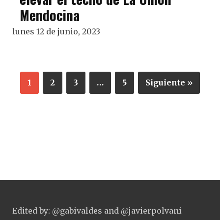
Mendocina
lunes 12 de junio, 2023
1
2
3
…
5
Siguiente »
Edited by: @gabivaldes and @javierpolvani