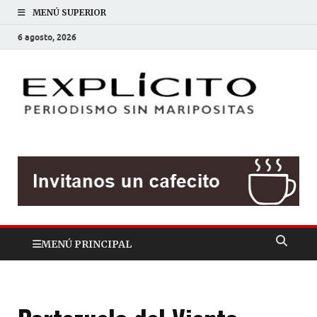
MENÚ SUPERIOR
6 agosto, 2026
EXP
Periodis
sin
mariposit
MENÚ PRINCIPAL