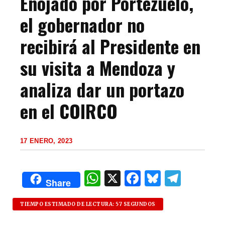
Enojado por Portezuelo,
el gobernador no
recibirá al Presidente en
su visita a Mendoza y
analiza dar un portazo
en el COIRCO
17 ENERO, 2023
W
X
F
B
T
Share
h
a
lu
el
at
c
es
e
TIEMPO ESTIMADO DE LECTURA: 57 SEGUNDOS