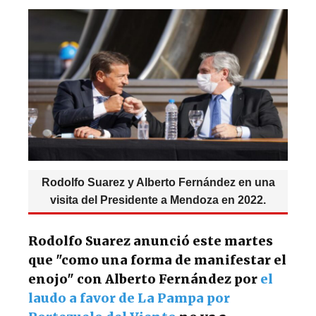
s
e
k
g
A
b
y
ra
p
o
m
p
o
k
Rodolfo Suarez y Alberto Fernández en una
visita del Presidente a Mendoza en 2022.
Rodolfo Suarez anunció este martes
que "como una forma de manifestar el
enojo" con Alberto Fernández por
el
laudo a favor de La Pampa por